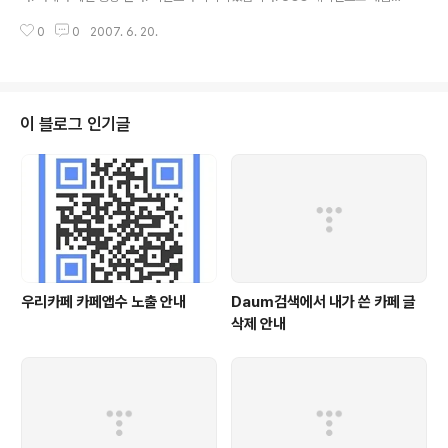
태어난 Daum카페가 지금까지 카페를 사랑해주신 여러분께 한메일 용량을 쏩
0
0
2007. 6. 20.
니다! 새로워진 카페의 홍보 동영상 많이 자랑해주시고, 메일함도 넉넉하게 ..
이 블로그 인기글
우리카페 카페앱수 노출 안내
Daum검색에서 내가 쓴 카페 글
삭제 안내