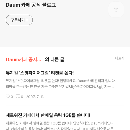
Daum 카페 공식 블로그
구독하기
더보기
Daum카페 공지사항/이벤트
의 다른 글
뮤지컬 '스핏파이어그릴' 티켓을 쏜다!
글 내용
뮤지컬 '스핏파이어그릴' 티켓을 쏜다! 안녕하세요. Daum카페 관리자 입니다.
희망을 주문받는 단 한곳 가슴 따뜻한 뮤지컬&lt;스핏파이어그릴&gt; 지금 바
로 우리 카페의 희망을 담아 카페포커스에 꼬리말로 신청해 주세요. 카페를 뮤
0
0
2007. 7. 11.
지컬 전문 카페에서도 인정한 가슴 뭉클한 뮤지컬! 카페 운영진이 포..
새로워진 카페에서 한메일 용량 1GB를 쏩니다!
글 내용
새로워진 카페에서 한메일 용량 1GB를 쏩니다! 안녕하세요. Daum카페입니
다. 카페가 메일 용량 쏜다! 이벤트가 시작되었습니다. UCC 에디션으로 새롭게