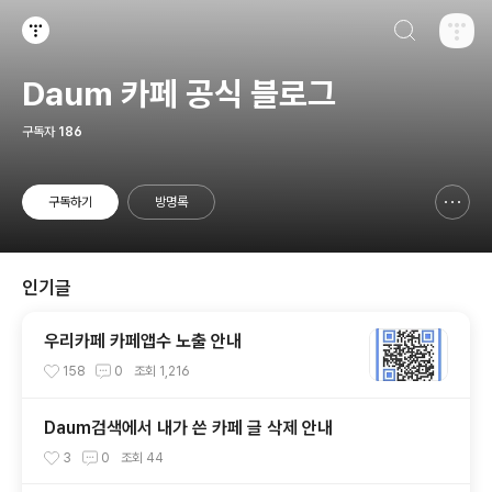
검색하기
티스토리
Daum 카페 공식 블로그
구독자
186
구독하기
방명록
신고하기 레이어
열기
인기글
우리카페 카페앱수 노출 안내
158
0
조회
1,216
Daum검색에서 내가 쓴 카페 글 삭제 안내
3
0
조회
44