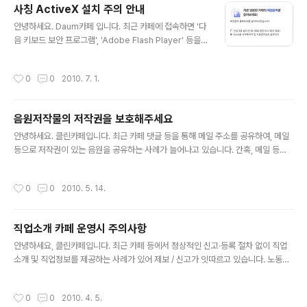
사칭 ActiveX 설치 주의 안내
글 내용
안녕하세요. Daum카페 입니다. 최근 카페에 접속하면 '다
음 키보드 보안 프로그램', 'Adobe Flash Player' 등을
설치하라는 안내 메시지가 보인다는 신고가 접수되고 있습
니다. 이는 다음이나 Adobe 등 유명 프로그램을 사칭하
작성시간
0
0
2010. 7. 1.
고 있는 악성 코드이오니, 카페 대문 접속시 ActiveX 설치
바가 보일 경우 프로그램을 ..
음원저작물의 저작권을 보호해주세요
글 내용
안녕하세요. 클린카페입니다. 최근 카페 댓글 등을 통해 메일 주소를 공유하여, 메일
등으로 저작권이 있는 음원을 공유하는 사례가 늘어나고 있습니다. 간혹, 메일 등의
방법으로 저작물을 전송하는 것은 저작권법 침해가 되지 않는 것으로 생각하시는 경
우가 있습니다. 그러나 음원, 동영상 등 저작..
작성시간
0
0
2010. 5. 14.
직업소개 카페 운영시 주의사항
글 내용
안녕하세요, 클린카페입니다. 최근 카페 등에서 정상적인 신고·등록 절차 없이 직업
소개 및 직업정보를 제공하는 사례가 있어 제보 / 신고가 잇따르고 있습니다. 노동부
에서는 직업소개의 경우 근로자가 취업하려는 장소를 기준으로 국내/국외 유료 직업
소개 사업으로 구분하여 별도의 등록이 필요..
작성시간
0
0
2010. 4. 5.