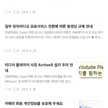
한국철도공사에서는 우체국, 은행, 여행사 등 업체 외에 인터넷 카페와 승차권 판매
계약을 체결한 사실이 없..
작성시간
0
0
2012. 1. 18.
일부 뮤직비디오 유료서비스 전환에 따른 동영상 규제 안내
글 내용
안녕하세요, Daum 카페 입니다. 음원권리사와의 컨텐츠 사용계약이 되지 않은 뮤직
비디오의 보호를 위해 뮤직비디오 서비스 변경이 있어 안내말씀 드립니다. ▶ 뮤직비
디오 서비스 이용 변경안내 보러가기 이에 2011년 6월 16일부터 일부 뮤직비디오
에 대한 저작권 보호를 위하여 Daum 카페에 올려져 있거..
작성시간
0
0
2011. 6. 29.
미디어 플레이어 사칭 ActiveX 설치 주의 안
내
글 내용
안녕하세요. Daum카페 입니다. 카페에 접속했을 때 'GO
MPlayer' 등 유명 미디어 플레이어를 사칭한 악성 코드를
설치 유도하는 경우가 있어 안내 드립니다. 카페 대문에서
작성시간
0
0
2011. 3. 18.
ActiveX 프로그램을 설치하라는 메시지가 표시될 경우 프
로그램을 바로 설치하지 마시고 고객센터로 신고하여 주시
기를 부탁드립니다...
카페의 회원 개인정보를 보호해 주세요
글 내용