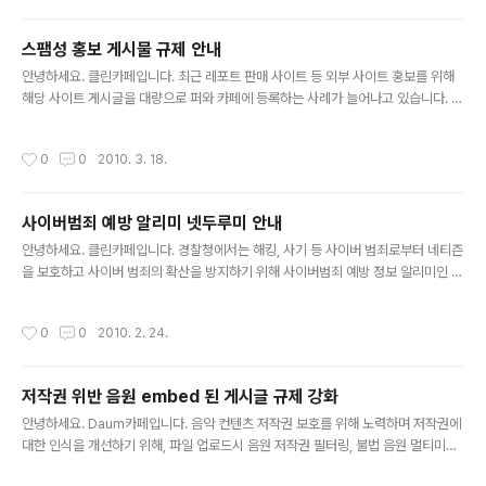
스팸성 홍보 게시물 규제 안내
글 내용
안녕하세요. 클린카페입니다. 최근 레포트 판매 사이트 등 외부 사이트 홍보를 위해
해당 사이트 게시글을 대량으로 퍼와 카페에 등록하는 사례가 늘어나고 있습니다. 게
시판 성격과 맞지 않는 이러한 스팸 게시글은 다른 회원의 서비스 이용에 방해가 되
며, 매크로 등 비정상적인 방법을 이용하여 대..
작성시간
0
0
2010. 3. 18.
사이버범죄 예방 알리미 넷두루미 안내
글 내용
안녕하세요. 클린카페입니다. 경찰청에서는 해킹, 사기 등 사이버 범죄로부터 네티즌
을 보호하고 사이버 범죄의 확산을 방지하기 위해 사이버범죄 예방 정보 알리미인 넷
두루미(http://net-durumi.netan.go.kr) 사이트를 오픈 하였습니다. 카페 내 회원
간 상거래 등에서 발생할 수 있는 사이버 범죄가 걱정되..
작성시간
0
0
2010. 2. 24.
저작권 위반 음원 embed 된 게시글 규제 강화
글 내용
안녕하세요. Daum카페입니다. 음악 컨텐츠 저작권 보호를 위해 노력하며 저작권에
대한 인식을 개선하기 위해, 파일 업로드시 음원 저작권 필터링, 불법 음원 멀티미디
어 등록 차단에 이어 저작권 위반 음원을 embed, object 태그 등으로 첨부한 게시