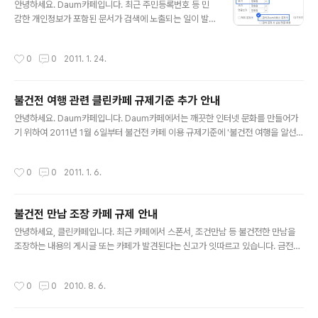
안녕하세요. Daum카페입니다. 최근 주민등록번호 등 민
감한 개인정보가 포함된 문서가 검색에 노출되는 일이 발
생하여 카페 운영진 여러분께 개인정보 관리에 대한 주의
사항을 안내 드립니다. 카페 내 주민등록번호, 전화번호 등
작성시간
0
0
2011. 1. 24.
중요한 개인정보가 포함된 문서가 게재되어 있는 경우, 회
원 외 다른 ..
불건전 여행 관련 클린카페 규제기준 추가 안내
글 내용
안녕하세요. Daum카페입니다. Daum카페에서는 깨끗한 인터넷 문화를 만들어가
기 위하여 2011년 1월 6일부터 불건전 카페 이용 규제기준에 '불건전 여행을 알선
홍보하는 경우'를 추가하였습니다. 해외원정 성매매 등 불건전한 여행을 알선·홍보하
는 행위가 적발될 경우 국내 법에 따라 처벌될 수 있으며,..
작성시간
0
0
2011. 1. 6.
불건전 만남 조장 카페 규제 안내
글 내용
안녕하세요, 클린카페입니다. 최근 카페에서 스폰서, 조건만남 등 불건전한 만남을
조장하는 내용의 게시글 또는 카페가 발견된다는 신고가 잇따르고 있습니다. 금전을
댓가로 한 지불조건의 섹스파트너 등 불건전 만남을 조장하는 내용은 미풍양속에 위
배되는 내용으로, 해당 내용을 게재하는 카페 ..
작성시간
0
0
2010. 8. 6.