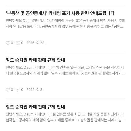
도배 형식의 글 및 댓글로 인한 다른 회원의 서비스 이용을 방해하는 행위 이와 같은
행위는 정보통신망 침해 행위에 해당하므로 추후 지속적인 행위가 확인 될 경우 해당
'부동산 및 공인중개사' 카페명 표기 사용 관련 안내드립니다
회원에 대한 아이디 영구 규제 조치 및 공식팬카페에 대한 패널티가 적용될 수 있습
글 내용
니다. ※ 제48조(정보통신망 침해행위 등..
안녕하세요 Daum카페 입니다. 카페명에 부동산 혹은 공인중개사 명칭 사용 시 주의
사항 안내말씀 드립니다. 공인중개사의 업무 등에 관한 사항을 정하고 있는 『공인중
개사법』 제8조와 제18조에서는, 공인중개사 또는 개업공인중개사가 아닌 자가 "공
인중개사", "공인중개사사무소", "부..
작성시간
0
0
2015. 9. 23.
철도 승차권 카페 판매 규제 안내
글 내용
안녕하세요. Daum 카페입니다. 추석 연휴를 앞둔 최근, 코레일 직원 등을 사칭하거
나 한국철도공사와의 계약 없이 일부 카페를 통해 KTX 승차권을 판매하는 사례가
발견되고 있습니다. 한국철도공사에서는 우체국, 은행, 여행사 등 업체 외에 인터넷
카페와 승차권 판매 계약을 체결한 사실..
작성시간
0
0
2014. 9. 3.
철도 승차권 카페 판매 규제 안내
글 내용
안녕하세요. Daum 카페입니다. 설 연휴를 앞둔 최근, 코레일 직원 등을 사칭하거나
한국철도공사와의 계약 없이 일부 카페를 통해 KTX 승차권을 판매하는 사례가 발견
되고 있습니다. 한국철도공사에서는 우체국, 은행, 여행사 등 업체 외에 인터넷 카페