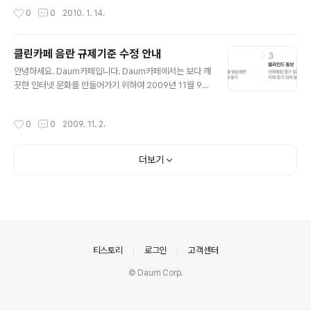
글에 대한 규제를 보다 강화하고자 합니다. 저작권 보호 ..
작성시간
0
0
2010. 1. 14.
클린카페 음란 규제기준 수정 안내
글 내용
안녕하세요. Daum카페입니다. Daum카페에서는 보다 깨
끗한 인터넷 문화를 만들어가기 위하여 2009년 11월 9일
부터 음란에 대한 클린카페 규제기준을 보다 명확하게 수
정 하고자 합니다. 불건전한 카페 이용을 제한하고, 다수 카
작성시간
0
0
2009. 11. 2.
페 회원들의 건전한 카페 활동을 보호하고자 하는 정책이
오니 회원 여러분들..
더보기
의안내
티스토리
로그인
고객센터
© Daum Corp.