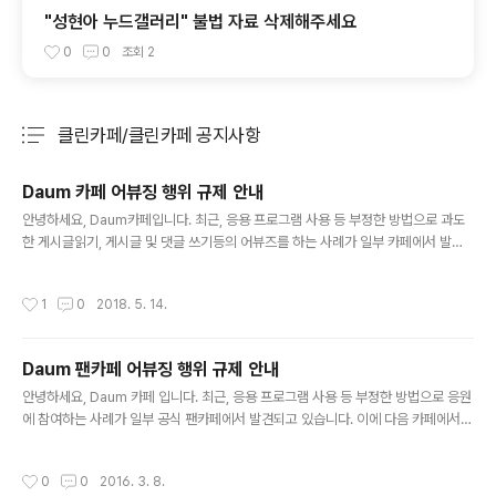
"성현아 누드갤러리" 불법 자료 삭제해주세요
0
0
조회
2
클린카페/클린카페 공지사항
분류 전체보기
주요 글 목록
Daum 카페 어뷰징 행위 규제 안내
글 내용
안녕하세요, Daum카페입니다. 최근, 응용 프로그램 사용 등 부정한 방법으로 과도
한 게시글읽기, 게시글 및 댓글 쓰기등의 어뷰즈를 하는 사례가 일부 카페에서 발견
되고 있습니다. 이와 같은 행위는 정보통신망 침해 행위에 해당하며, 이에 다음 카페
에서는 추후 지속적인 행위가 확인 될 경우 서비스이용 제한 및 아이디 영구 규제 조
작성시간
1
0
2018. 5. 14.
치등의 규제가 진행 될 수 있음을 알려드리오니 각별히 유의해 주시기 바랍니다. ※
제48조(정보통신망 침해행위 등의 금지) ③ 누구든지 정보통신망의 안정적 운영을
방해할 목적으로 대량의 신호 또는 데이터를 보내거나부정한 명령을 처리하도록 하
Daum 팬카페 어뷰징 행위 규제 안내
는 등의 방법으로 정보통신망에 장애가 발생하게 하여서는 아니된다. 즐거운 카페 활
글 내용
동을 지원하기 위해 노력하는 Daum카페를 지켜봐 주시기 바랍니다..
안녕하세요, Daum 카페 입니다. 최근, 응용 프로그램 사용 등 부정한 방법으로 응원
에 참여하는 사례가 일부 공식 팬카페에서 발견되고 있습니다. 이에 다음 카페에서는
부정 응원 적발시 아래와 같이 규제가 진행 될 수 있음을 알려드리오니 각별히 유의
해 주시기 바랍니다. ■ Daum 공식팬카페 부정 응원 행위 규제 안내 - 응용 프로그
작성시간
0
0
2016. 3. 8.
램을 이용한 과도한 게시글 쓰기, 읽기, 응원, 방문수 조작 등의 행위 - 연속 글쓰기,