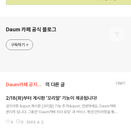
로그 정보
Daum 카페 공식 블로그
구독하기
더보기
Daum카페 공지사항/서비스 소식
의 다른 글
2/18(화)부터 게시판 '꼬리말' 기능이 제공됩니다!
글 내용
공지사항 &quot;게시판 [꼬리말] 기능 추가!&quot; 안녕하세요. Daum카페
관리자 입니다. 그동안 'Daum카페 리더 모임' 과 서비스 개선/건의사항을 통해
가장 많이 건의해 주신 기능인 '꼬리말' 기능이 2월 18일(화)부터 제공됩니다.
0
0
2003. 6. 2.
(디스크 장애로 인해 작업이 진행된 일부 카페의 경우 2월 29일 새벽 적용이
됩..