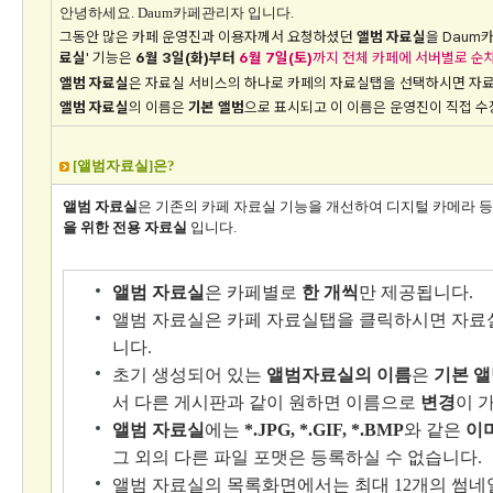
안녕하세요. Daum카페관리자 입니다.
그동안 많은 카페 운영진과 이용자께서 요청하셨던
앨범 자료실
을 Daum
료실
' 기능은
6월 3일(화)부터
6월 7일(토)
까지 전체 카페에 서버별로 순
앨범 자료실
은 자료실 서비스의 하나로 카페의 자료실탭을 선택하시면 자료
앨범 자료실
의 이름은
기본 앨범
으로 표시되고 이 이름은 운영진이 직접 수
[앨범자료실]은?
앨범 자료실
은 기존의 카페 자료실 기능을 개선하여 디지털 카메라 
을 위한 전용 자료실
입니다.
앨범 자료실
은 카페별로
한 개씩
만 제공됩니다.
앨범 자료실은 카페 자료실탭을 클릭하시면 자료
니다.
초기 생성되어 있는
앨범자료실의 이름
은
기본 
서 다른 게시판과 같이 원하면 이름으로
변경
이 
앨범 자료실
에는
*.JPG, *.GIF, *.BMP
와 같은
이
그 외의 다른 파일 포맷은 등록하실 수 없습니다.
앨범 자료실의 목록화면에서는 최대 12개의 썸네