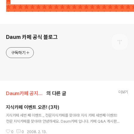
로그 정보
Daum 카페 공식 블로그
구독하기
더보기
Daum카페 공지사항/이벤트
의 다른 글
지식카페 이벤트 오픈! (3차)
글 내용
지식카페 세번 째 이벤트 _ 전문지식카페를 찾아라! 지식 카페 세번째 이벤트!
전문 지식카페를 찾아라! 안녕하세요. Daum카페 입니다. 카페 Q&A 게시판을
사용해주시는 카페 회원 여러분께 진심으로 감사드립니다. 지식카페를 이용해
0
0
2008. 2. 13.
주시는 회원?여러분께 끊임 없는 지원을 드리고자 2008년 2월 12일,?새..