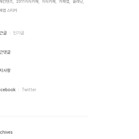
페컨텐츠,
2011지식카페,
지식카페,
카페앱,
플래닛,
페앱 스티커,
근글
인기글
근댓글
지사항
acebook
Twitter
chives