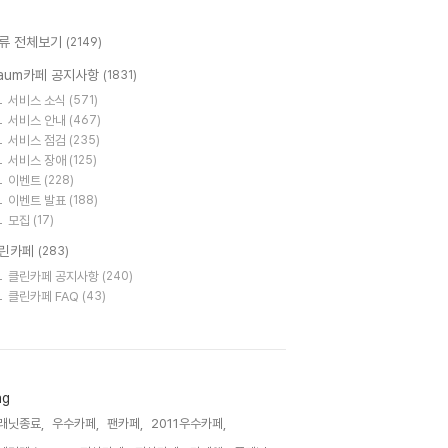
류 전체보기
(2149)
aum카페 공지사항
(1831)
서비스 소식
(571)
서비스 안내
(467)
서비스 점검
(235)
서비스 장애
(125)
이벤트
(228)
이벤트 발표
(188)
모집
(17)
린카페
(283)
클린카페 공지사항
(240)
클린카페 FAQ
(43)
ag
래닛종료,
우수카페,
팬카페,
2011우수카페,