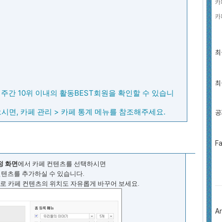
카
카
최
최
근
글
과
인
최
기
 1주간 10위 이내의 활동BEST회원을 확인할 수 있습니
글
시면, 카페 관리 > 카페 통계 메뉴를 참조해주세요.
공
페
F
이
스
정 화면
에서 카페 컨텐츠를 선택하시면
북
트
 컨텐츠를 추가하실 수 있습니다.
위
로 카페 컨텐츠의 위치도 자유롭게 바꾸어 보세요.
터
플
러
Ar
그
인