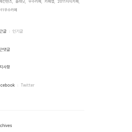
페컨텐츠,
플래닛,
우수카페,
카페앱,
2011지식카페,
011우수카페,
근글
인기글
근댓글
지사항
acebook
Twitter
chives