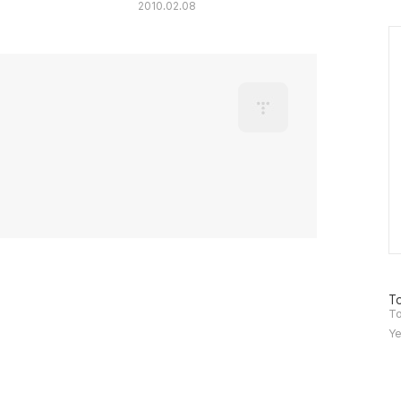
2010.02.08
Ca
방
To
문
To
자
Ye
수