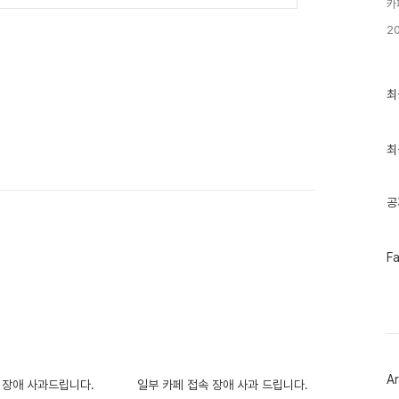
카
2
최
최
근
글
과
인
최
기
글
공
페
F
이
스
북
트
위
터
플
러
Ar
그
 장애 사과드립니다.
일부 카페 접속 장애 사과 드립니다.
인