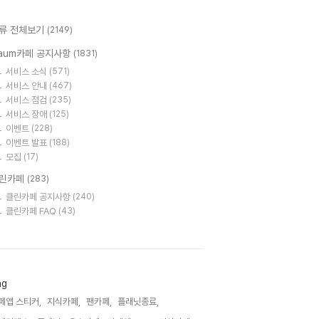
류 전체보기
(2149)
aum카페 공지사항
(1831)
서비스 소식
(571)
서비스 안내
(467)
서비스 점검
(235)
서비스 장애
(125)
이벤트
(228)
이벤트 발표
(188)
모집
(17)
린카페
(283)
클린카페 공지사항
(240)
클린카페 FAQ
(43)
ag
페앱 스티커,
지식카페,
팬카페,
플래닛종료,