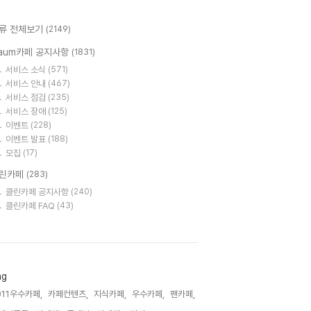
류 전체보기
(2149)
aum카페 공지사항
(1831)
서비스 소식
(571)
서비스 안내
(467)
서비스 점검
(235)
서비스 장애
(125)
이벤트
(228)
이벤트 발표
(188)
모집
(17)
린카페
(283)
클린카페 공지사항
(240)
클린카페 FAQ
(43)
ag
011우수카페,
카페컨텐츠,
지식카페,
우수카페,
팬카페,