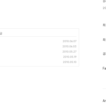
플
2
최
최
근
글
 글
과
인
최
2010.06.07
기
2010.06.03
글
2010.05.27
공
2010.05.19
2010.05.10
페
F
이
스
북
트
위
터
플
러
Ar
그
인