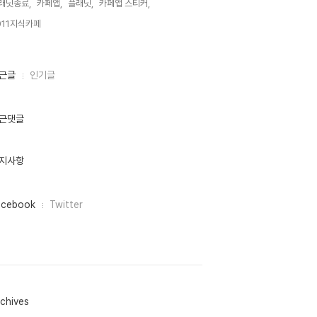
래닛종료,
카페앱,
플래닛,
카페앱 스티커,
011지식카페,
근글
인기글
근댓글
지사항
acebook
Twitter
chives