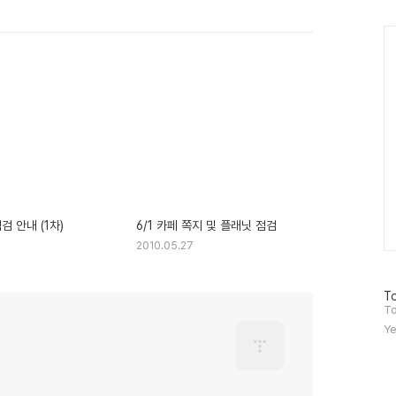
Ca
검 안내 (1차)
6/1 카페 쪽지 및 플래닛 점검
2010.05.27
방
To
문
To
자
Ye
수