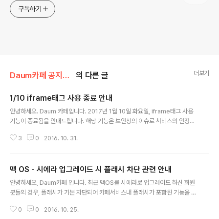
구독하기
더보기
Daum카페 공지사항/서비스 안내
의 다른 글
1/10 iframe태그 사용 종료 안내
글 내용
안녕하세요. Daum 카페입니다. 2017년 1월 10일 화요일, iframe태그 사용
기능이 종료됨을 안내드립니다. 해당 기능은 보안상의 이슈로 서비스의 안정적
인 운영을 위해서 종료를 결정하였습니다. 최대한 회원님들의 사용성을 편의를
3
0
2016. 10. 31.
제공하기 위해 ifame으로 자주 쓰시는 특정 도메인(유튜브, ..
맥 OS - 시에라 업그레이드 시 플래시 차단 관련 안내
글 내용
안녕하세요, Daum카페 입니다. 최근 맥OS를 시에라로 업그레이드 하신 회원
분들의 경우, 플래시가 기본 차단되어 카페서비스내 플래시가 포함된 기능을 이
용하실수 없음을 안내 드립니다. 플래시를 사용하기 위해서는 아래 내용을 참고
0
0
2016. 10. 25.
부탁 드립니다. ■ 현상 - 맥 OS를 시에라로 업그레이..