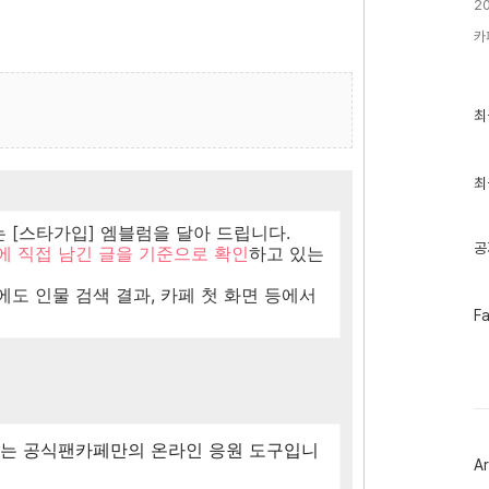
2
카
최
최
근
글
과
인
최
기
글
 [스타가입] 엠블럼을 달아 드립니다.
공
에 직접 남긴 글을 기준으로 확인
하고 있는
도 인물 검색 결과, 카페 첫 화면 등에서
페
F
이
스
북
트
위
터
플
있는 공식팬카페만의 온라인 응원 도구입니
러
Ar
그
인