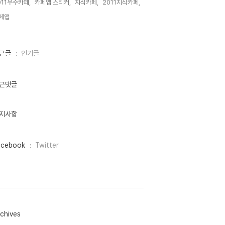
011우수카페,
카페앱 스티커,
지식카페,
2011지식카페,
페앱,
근글
인기글
근댓글
지사항
acebook
Twitter
chives