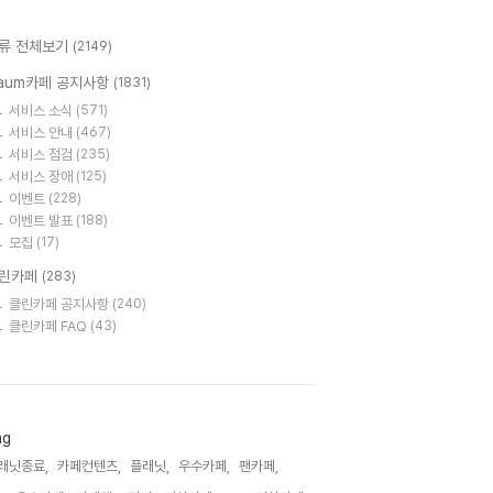
류 전체보기
(2149)
aum카페 공지사항
(1831)
서비스 소식
(571)
서비스 안내
(467)
서비스 점검
(235)
서비스 장애
(125)
이벤트
(228)
이벤트 발표
(188)
모집
(17)
린카페
(283)
클린카페 공지사항
(240)
클린카페 FAQ
(43)
ag
래닛종료,
카페컨텐츠,
플래닛,
우수카페,
팬카페,