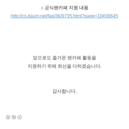
> 공
식팬
카페 지원 내용
http://cs.daum.net/faq/36/9735.html?page=10#36645
앞으로도 즐거운 팬카페 활동을
지원하기 위해
최선을 다하겠습니다.
감사합니다.
(새창열림)