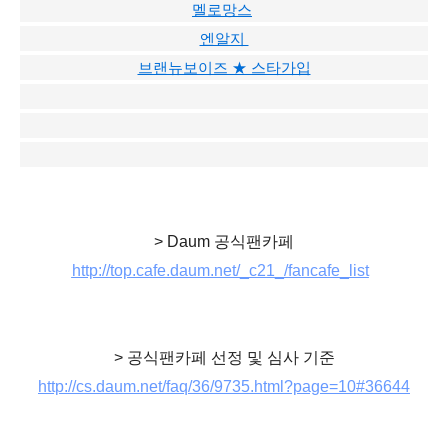
멜로망스
엔알지
브랜뉴보이즈 ★ 스타가입
> Daum 공식팬카페
http://top.cafe.daum.net/_c21_/fancafe_list
> 공식팬카페 선정 및 심사 기준
http://cs.daum.net/faq/36/9735.html?page=10#36644