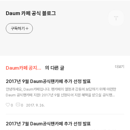
로그 정보
Daum 카페 공식 블로그
구독하기
더보기
Daum카페 공지사항/서비스 소식
의 다른 글
2017년 9월 Daum공식팬카페 추가 선정 발표
글 내용
안녕하세요, Daum카페입니다. 팬카페의 열정과 감동에 보답하기 위해 마련한
Daum 공식팬카페 지원! 2017년 9월 선정되어 지원 혜택을 받으실 공식팬카
페를 발표합니다. 새롭게 공식 팬카페로 선정된 여러분, 진심으로 축하합니다.
0
0
2017. 9. 26.
&gt; 새롭게 선정된 공식팬카페 아이즈 ★ 스타가입 에스투 ..
2017년 7월 Daum공식팬카페 추가 선정 발표
글 내용