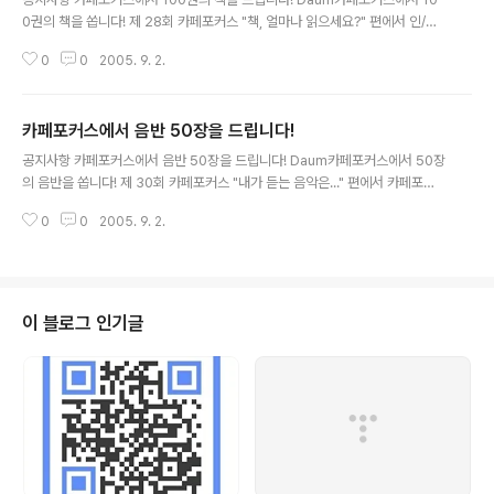
0권의 책을 쏩니다! 제 28회 카페포커스 "책, 얼마나 읽으세요?" 편에서 인/사/
회(인문사회과학 출판사 모임)의 협찬을 받아 카페人 여러분 100분께 1인당 1
0
0
2005. 9. 2.
권씩 책을 선물합니다! 책 읽기 좋은 가을, 독후감 공모전에 많이 많이 참여해..
카페포커스에서 음반 50장을 드립니다!
글 내용
공지사항 카페포커스에서 음반 50장을 드립니다! Daum카페포커스에서 50장
의 음반을 쏩니다! 제 30회 카페포커스 "내가 듣는 음악은..." 편에서 카페포커
스와 Daum뮤직이 공동 이벤트를 실시합니다. 힙합, 트로트, 올드팝, 클래식, 재
0
0
2005. 9. 2.
즈 등 다양한 음악을 좋아하는 카페人들의, 음악에 얽힌 재미나고 슬픈 사..
이 블로그 인기글