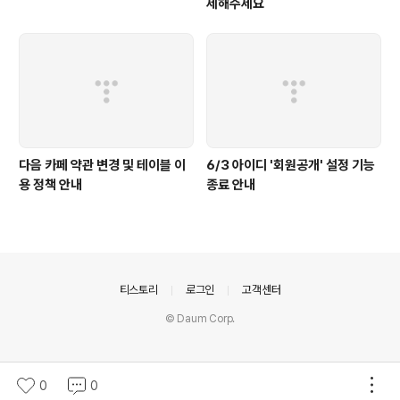
제해주세요
다음 카페 약관 변경 및 테이블 이
6/3 아이디 '회원공개' 설정 기능
용 정책 안내
종료 안내
의안내
티스토리
로그인
고객센터
© Daum Corp.
0
0