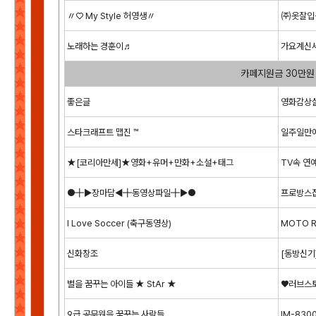
〃♡ My Style 허영생〃
㈜옷잘입는
노래하는 경훈이♬
가요계신
카페지원금 30만원
좋은글
영화감상실
스타크래프트 맵진 ™
일주일만에
★[코리아만세]★영화+유머+만화+소설+태그
TV속 
●╋▶장마담◀╋동영상파일╋▶●
프로방스
I Love Soccer (축구동영상)
MOTO 
신화창조
[동방신기
별을 꿈꾸는 아이들 ★ StAr ★
♥러브스토
9급 공무원을 꿈꾸는 사람들
IM-83