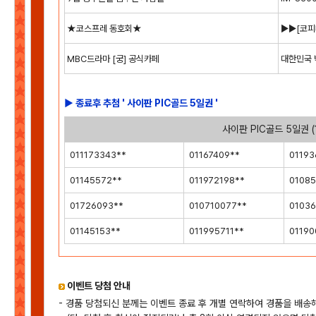
★코스프레 동호회★
▶▶[코피
MBC드라마 [궁] 공식카페
대한민국 
▶ 종료후 추첨 ' 사이판 PIC골드 5일권 '
사이판 PIC골드 5일권 (
011173343**
01167409**
01193
01145572**
011972198**
01085
01726093**
010710077**
01036
01145153**
011995711**
01190
이벤트 당첨 안내
- 경품 당첨되신 분께는 이벤트 종료 후 개별 연락하여 경품을 배송