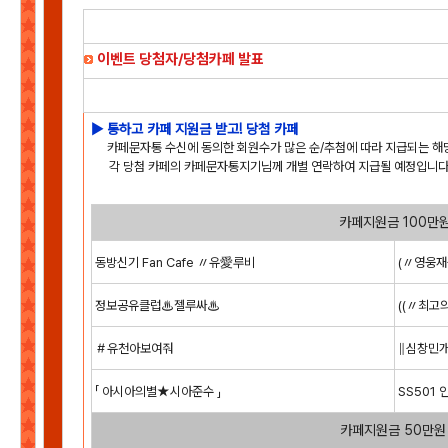
이벤트 당첨자/당첨카페 발표
▶ 통하고 카페 지원금 받고! 당첨 카페
카페문자통 수신에 동의한 회원수가 많은 순/추첨에 따라 지급되는 해
각 당첨 카페의 카페문자통지기님께 개별 연락하여 지급될 예정입니다
카페지원금 100만
동방신기 Fan Cafe 〃유愛루비
(〃영웅재중
정보공유클럽♨젤루싸♨
((〃최고
＃유천아보여줘
∥심창민개
「 아시아의별★시아준수 」
SS501 
카페지원금 50만원