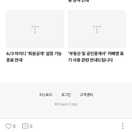
용 정책 안내
6/3 아이디 '회원공개' 설정 기능
'부동산 및 공인중개사' 카페명 표
종료 안내
기 사용 관련 안내드립니다
의안내
티스토리
로그인
고객센터
© Daum Corp.
0
0