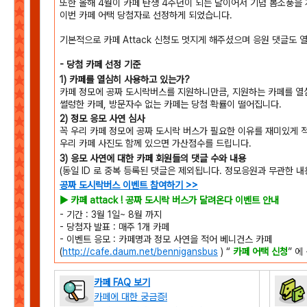
또한 올해 4월이 카페 탄생 4주년이 되는 달이어서 기념 봄소풍을
이번 카페 어택 당첨자로 선정하게 되었습니다.
기본적으로 카페 Attack 신청도 멋지게 해주셨으며 응원 댓글도 
- 당첨 카페 선정 기준
1) 카페를 열심히 사용하고 있는가?
카페 정모에 공짜 도시락버스를 지원하니만큼, 지원하는 카페를 열
썰렁한 카페, 방문자수 없는 카페는 당첨 확률이 떨어집니다.
2) 정모 응모 사연 심사
꼭 우리 카페 정모에 공짜 도시락 버스가 필요한 이유를 재미있게 
우리 카페 사진도 함께 있으면 가산점수를 드립니다.
3) 응모 사연에 대한 카페 회원들의 댓글 수와 내용
(동일 ID 로 중복 등록된 댓글은 제외됩니다. 정모응원과 무관한 내
공짜 도시락버스 이벤트 참여하기 >>
▶ 카페 attack ! 공짜 도시락 버스가 달려온다 이벤트 안내
- 기간 : 3월 1일~ 8월 까지
- 당첨자 발표 : 매주 1개 카페
- 이벤트 응모 : 카페명과 정모 사연을 적어 베니건스 카페
(
http://cafe.daum.net/bennigansbus
) “
카페 어택 신청
” 에
카페 FAQ 보기
카페에 대한 궁금증!