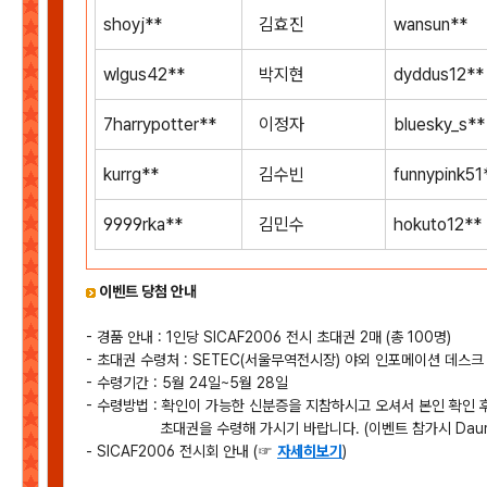
shoyj**
김효진
wansun**
wlgus42**
박지현
dyddus12**
7harrypotter**
이정자
bluesky_s*
kurrg**
김수빈
funnypink51
9999rka**
김민수
hokuto12**
이벤트 당첨 안내
- 경품 안내 : 1인당 SICAF2006 전시 초대권 2매 (총 100명)
- 초대권 수령처 : SETEC(서울무역전시장) 야외 인포메이션 데스크
- 수령기간 : 5월 24일~5월 28일
- 수령방법 : 확인이 가능한 신분증을 지참하시고 오셔서 본인 확인 후
초대권을 수령해 가시기 바랍니다. (이벤트 참가시 Daum 
- SICAF2006 전시회 안내 (☞
자세히보기
)