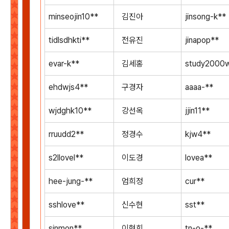
minseojin10**
김진아
jinsong-k**
tidlsdhkti**
전유진
jinapop**
evar-k**
김세홍
study2000
ehdwjs4**
구경자
aaaa-**
wjdghk10**
강선옥
jjin11**
rruudd2**
정경수
kjw4**
s2llovel**
이도경
lovea**
hee-jung-**
엄희정
cur**
sshlove**
신수현
sst**
sinmon**
이현희
tn-o-**