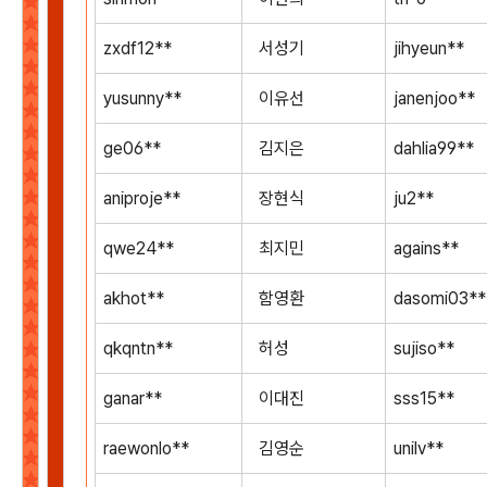
zxdf12**
서성기
jihyeun**
yusunny**
이유선
janenjoo**
ge06**
김지은
dahlia99**
aniproje**
장현식
ju2**
qwe24**
최지민
agains**
akhot**
함영환
dasomi03**
qkqntn**
허성
sujiso**
ganar**
이대진
sss15**
raewonlo**
김영순
unilv**