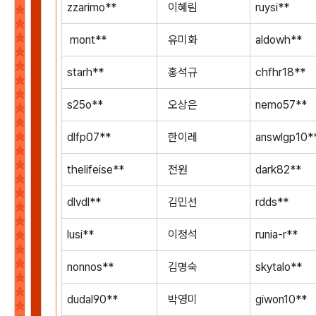
zzarimo**
이혜림
ruysi**
mont**
유미화
aldowh**
starh**
홍석규
chfhr18**
s25o**
오상은
nemo57**
dlfp07**
한이레
answlgp10*
thelifeise**
전원
dark82**
dlvdl**
김민선
rdds**
lusi**
이정석
runia-r**
nonnos**
김명숙
skytalo**
dudal90**
박영미
giwon10**