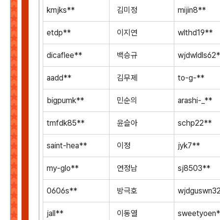
kmjks**
김미정
mijin8**
etdp**
이지연
wlthd19**
dicaflee**
백승규
wjdwldls62
aadd**
김무제
to-g-**
bigpumk**
민순의
arashi-_**
tmfdk85**
윤슬아
schp22**
saint-hea**
이정
jyk7**
my-glo**
연정남
sj8503**
0606s**
방극호
wjdguswn3
jall**
이동열
sweetyoen*