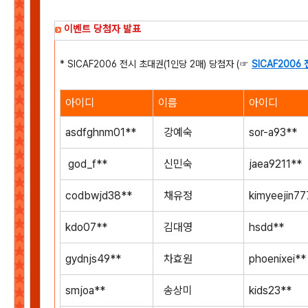
이벤트 당첨자 발표
* SICAF2006 전시 초대권(1인당 2매) 당첨자 (☞
SICAF2006
아이디
이름
아이디
asdfghnm01**
강예숙
sor-a93**
god_f**
신민숙
jaea9211**
codbwjd38**
채유정
kimyeejin77
kdo07**
김대영
hsdd**
gydnjs49**
차효원
phoenixei**
smjoa**
송상미
kids23**