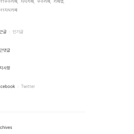
011우수카페,
지식카페,
우수카페,
카페앱,
011지식카페,
근글
인기글
근댓글
지사항
acebook
Twitter
chives