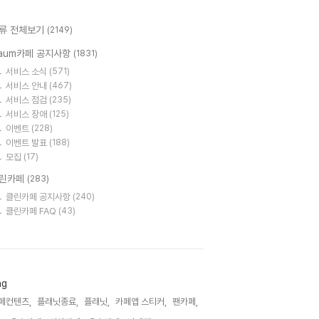
류 전체보기
(2149)
aum카페 공지사항
(1831)
서비스 소식
(571)
서비스 안내
(467)
서비스 점검
(235)
서비스 장애
(125)
이벤트
(228)
이벤트 발표
(188)
모집
(17)
린카페
(283)
클린카페 공지사항
(240)
클린카페 FAQ
(43)
ag
페컨텐츠,
플래닛종료,
플래닛,
카페앱 스티커,
팬카페,