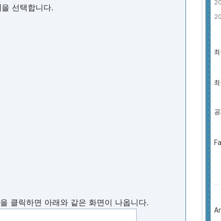
2
실
을 선택합니다.
2
최
최
근
글
과
인
최
기
글
공
페
F
이
스
북
트
위
터
플
을 클릭하면 아래와 같은 화면이 나옵니다.
러
Ar
그
인