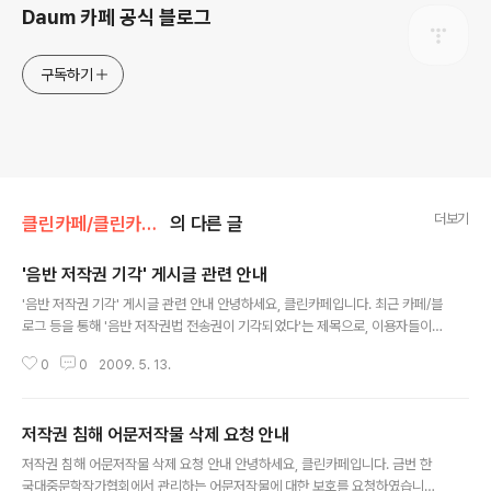
Daum 카페 공식 블로그
구독하기
더보기
클린카페/클린카페 공지사항
의 다른 글
'음반 저작권 기각' 게시글 관련 안내
글 내용
'음반 저작권 기각' 게시글 관련 안내 안녕하세요, 클린카페입니다. 최근 카페/블
로그 등을 통해 '음반 저작권법 전송권이 기각되었다'는 제목으로, 이용자들이
카페/블로그 등에 음악 파일을 공유하고 청취하는 것이 불법이 아니라는 내용의
0
0
2009. 5. 13.
게시글이 유포되고 있어 회원 여러분께 안내 드립니다. 저..
저작권 침해 어문저작물 삭제 요청 안내
글 내용
저작권 침해 어문저작물 삭제 요청 안내 안녕하세요, 클린카페입니다. 금번 한
국대중문학작가협회에서 관리하는 어문저작물에 대한 보호를 요청하였습니다.