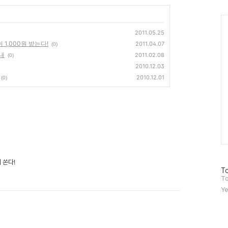
Ca
2011.05.25
1,000원 받는다!
2011.04.07
(0)
내
2011.02.08
(0)
2010.12.03
2010.12.01
(0)
 쏜다!
방
To
문
To
자
Ye
수