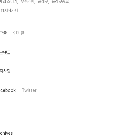
페앱 스티커,
우수카페,
플래닛,
플래닛종료,
011지식카페,
근글
인기글
근댓글
지사항
acebook
Twitter
chives