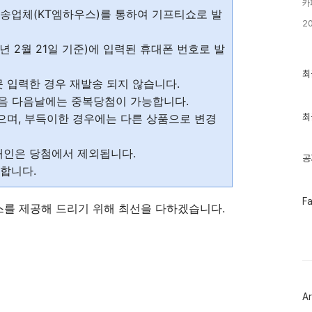
카
 배송업체(KT엠하우스)를 통하여 기프티쇼로 발
2
년 2월 21일 기준)에 입력된 휴대폰 번호로 발
최
최
 입력한 경우 재발송 되지 않습니다.
근
글
 다음 다음날에는 중복당첨이 가능합니다.
과
인
으며, 부득이한 경우에는 다른 상품으로 변경
최
기
글
개인은 당첨에서 제외됩니다.
공
합니다.
페
F
스를 제공해 드리기 위해 최선을 다하겠습니다.
이
스
북
트
위
터
플
러
Ar
그
인