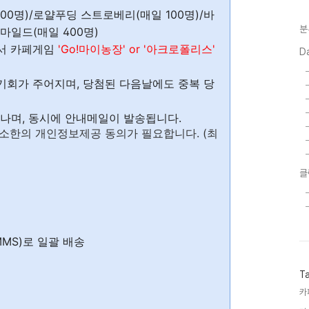
0명)/로얄푸딩 스트로베리(매일 100명)/바
분
마일드(매일 400명)
서 카페게임
'Go!마이농장' or '아크로폴리스'
D
기회가 주어지며, 당첨된 다음날에도 중복 당
나며, 동시에 안내메일이 발송됩니다.
최소한의 개인정보제공 동의가 필요합니다. (최
클
MMS)로 일괄 배송
T
카