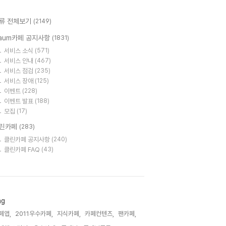
류 전체보기
(2149)
aum카페 공지사항
(1831)
서비스 소식
(571)
서비스 안내
(467)
서비스 점검
(235)
서비스 장애
(125)
이벤트
(228)
이벤트 발표
(188)
모집
(17)
린카페
(283)
클린카페 공지사항
(240)
클린카페 FAQ
(43)
ag
페앱,
2011우수카페,
지식카페,
카페컨텐츠,
팬카페,