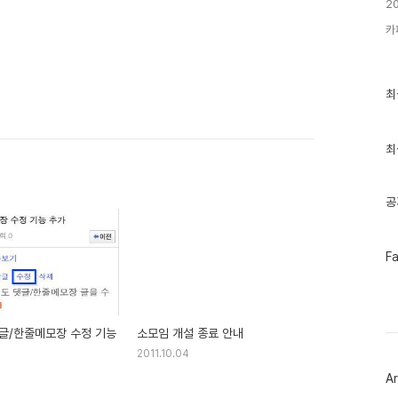
2
카
최
최
근
글
과
인
최
기
글
공
페
F
이
스
북
트
위
글/한줄메모장 수정 기능
소모임 개설 종료 안내
터
플
2011.10.04
러
Ar
그
인