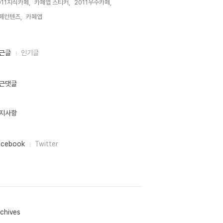
011지식카페,
카페앱 스티커,
2011우수카페,
페컨텐츠,
카페앱,
근글
인기글
근댓글
지사항
acebook
Twitter
chives