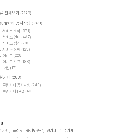
류 전체보기
(2149)
aum카페 공지사항
(1831)
서비스 소식
(571)
서비스 안내
(467)
서비스 점검
(235)
서비스 장애
(125)
이벤트
(228)
이벤트 발표
(188)
모집
(17)
린카페
(283)
클린카페 공지사항
(240)
클린카페 FAQ
(43)
ag
식카페,
플래닛,
플래닛종료,
팬카페,
우수카페,