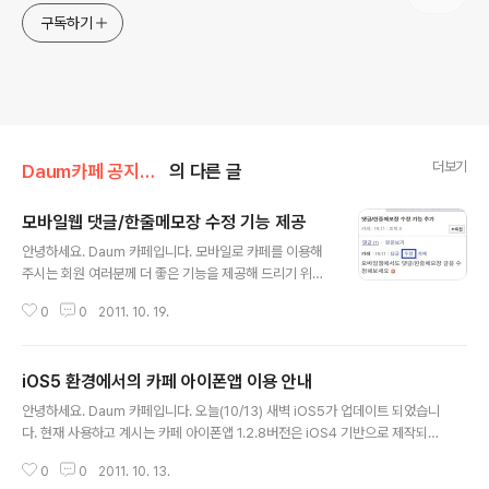
구독하기
더보기
Daum카페 공지사항/서비스 안내
의 다른 글
모바일웹 댓글/한줄메모장 수정 기능 제공
글 내용
안녕하세요. Daum 카페입니다. 모바일로 카페를 이용해
주시는 회원 여러분께 더 좋은 기능을 제공해 드리기 위해
2011년 10월, 카페 모바일웹 서비스에서도 댓글/한줄메모
0
0
2011. 10. 19.
장 수정기능을 추가하였습니다. 더 편리한 글쓰기 기능을
이용해서 모바일웹에서 카페에 자유롭게 글쓰기를 해보세
요. &gt; 모바일..
iOS5 환경에서의 카페 아이폰앱 이용 안내
글 내용
안녕하세요. Daum 카페입니다. 오늘(10/13) 새벽 iOS5가 업데이트 되었습니
다. 현재 사용하고 계시는 카페 아이폰앱 1.2.8버전은 iOS4 기반으로 제작되어
있어 iOS5에서는 폰트 자간이 벌어지는 현상 및 일부 글쓰기 화면에서 카메라
0
0
2011. 10. 13.
가 동작하지 않는 문제가 있습니다. 아이폰 OS 업데이트 전, 이 점 참고하셔서..