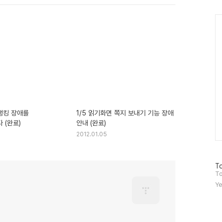
Ca
 랭킹 장애를
1/5 읽기화면 쪽지 보내기 기능 장애
 (완료)
안내 (완료)
2012.01.05
방
To
문
To
자
Ye
수