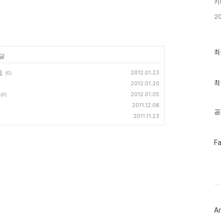
카
2
최
최
 글
근
글
제
2012.01.23
(0)
과
인
최
2012.01.20
기
2012.01.05
(0)
글
2011.12.08
공
2011.11.23
페
F
이
스
북
트
위
터
플
러
Ar
그
인