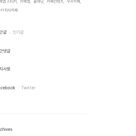
페앱 스티커,
카페앱,
플래닛,
카페컨텐츠,
우수카페,
011지식카페,
근글
인기글
근댓글
지사항
acebook
Twitter
chives