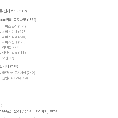
류 전체보기
(2149)
aum카페 공지사항
(1831)
서비스 소식
(571)
서비스 안내
(467)
서비스 점검
(235)
서비스 장애
(125)
이벤트
(228)
이벤트 발표
(188)
모집
(17)
린카페
(283)
클린카페 공지사항
(240)
클린카페 FAQ
(43)
ag
래닛종료,
2011우수카페,
지식카페,
팬카페,