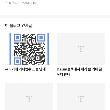
0
0
2013. 1. 8.
카페를 표현해보세요. &gt; 카페 대표이미지 추가하기 카
페지기, 운영자라면 카페관리에서 카페 대표 이미지를 등
록..
이 블로그 인기글
우리카페 카페앱수 노출 안내
Daum검색에서 내가 쓴 카페 글
삭제 안내