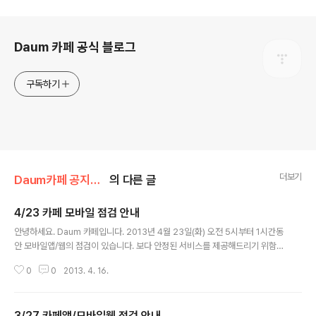
로그 정보
Daum 카페 공식 블로그
구독하기
더보기
Daum카페 공지사항/서비스 점검
의 다른 글
4/23 카페 모바일 점검 안내
글 내용
안녕하세요. Daum 카페입니다. 2013년 4월 23일(화) 오전 5시부터 1시간동
안 모바일앱/웹의 점검이 있습니다. 보다 안정된 서비스를 제공해드리기 위함이
니 너그러운 양해 부탁드립니다. 예정된 시간 안에 점검을 끝낼 수 있도록 최선
0
0
2013. 4. 16.
을 다하겠습니다. &gt; 서비스 점검 안내 작업 영향 내용 - ..
3/27 카페앱/모바일웹 점검 안내