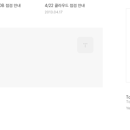
 DB 점검 안내
4/22 클라우드 점검 안내
Ca
2013.04.17
방
To
문
To
자
Ye
수