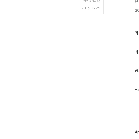
2013.04.16
팬
2013.03.25
2
최
최
근
글
과
인
최
기
글
공
페
F
이
스
북
트
위
터
플
러
Ar
그
인