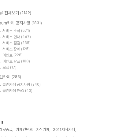
류 전체보기
(2149)
aum카페 공지사항
(1831)
서비스 소식
(571)
서비스 안내
(467)
서비스 점검
(235)
서비스 장애
(125)
이벤트
(228)
이벤트 발표
(188)
모집
(17)
린카페
(283)
클린카페 공지사항
(240)
클린카페 FAQ
(43)
ag
래닛종료,
카페컨텐츠,
지식카페,
2011지식카페,