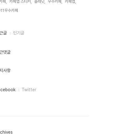
카페,
카페앱 스티커,
플래닛,
우수카페,
카페앱,
011우수카페,
근글
인기글
근댓글
지사항
acebook
Twitter
chives