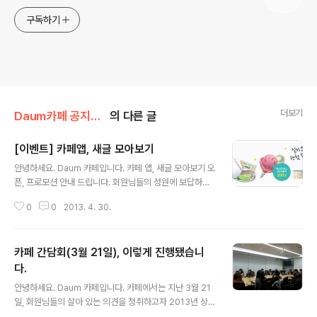
구독하기
더보기
Daum카페 공지사항/이벤트
의 다른 글
[이벤트] 카페앱, 새글 모아보기
글 내용
안녕하세요. Daum 카페입니다. 카페 앱, 새글 모아보기 오
픈, 프로모션 안내 드립니다. 회원님들의 성원에 보답하고
자 현금 300만원, 프로야구 입장권, miss A 친필 싸인 티
0
0
2013. 4. 30.
셔츠 등 푸짐한 경품을 준비했습니다. 많은 참여 부탁드립
니다. 이벤트 페이지 바로가기 &gt; miss A 이벤트 바로
가기 &gt; ..
카페 간담회(3월 21일), 이렇게 진행됐습니
다.
글 내용
안녕하세요. Daum 카페입니다. 카페에서는 지난 3월 21
일, 회원님들의 살아 있는 의견을 청취하고자 2013년 상
반기 간담회를 진행했습니다. 회원 만족 100%의 각오로