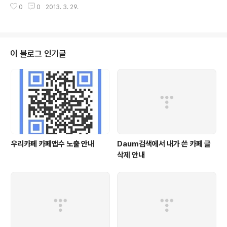
0
0
2013. 3. 29.
사용자 반응, 개선 사항을 듣게 됐으며, 또 각종 불편한 진
실에 대해서도 여과 없는 소통이 이뤄졌습니다. Daum 카
페는 앞으로..
이 블로그 인기글
우리카페 카페앱수 노출 안내
Daum검색에서 내가 쓴 카페 글
삭제 안내