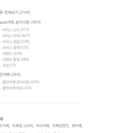
류 전체보기
(2149)
aum카페 공지사항
(1831)
서비스 소식
(571)
서비스 안내
(467)
서비스 점검
(235)
서비스 장애
(125)
이벤트
(228)
이벤트 발표
(188)
모집
(17)
린카페
(283)
클린카페 공지사항
(240)
클린카페 FAQ
(43)
ag
수카페,
카페앱 스티커,
지식카페,
카페컨텐츠,
팬카페,