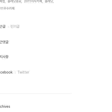
페앱,
플래닛종료,
2011지식카페,
플래닛,
011우수카페,
근글
인기글
근댓글
지사항
acebook
Twitter
chives