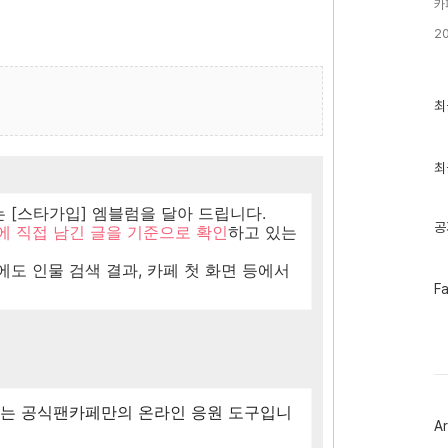
카
2
최
최
근
글
과
인
최
기
글
 [스타가입] 엠블럼을 달아 드립니다.
공
에 직접 남긴 글을 기준으로 확인
하고 있는
도 인물 검색 결과, 카페 첫 화면 등에서
페
F
이
스
북
트
위
터
플
있는 공식팬카페만의 온라인 응원 도구입니
러
Ar
그
인