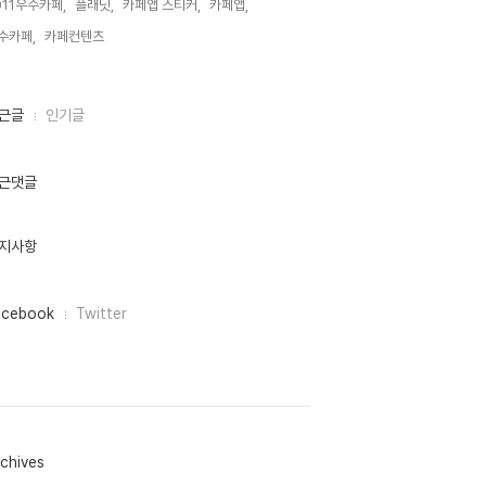
011우수카페,
플래닛,
카페앱 스티커,
카페앱,
수카페,
카페컨텐츠,
근글
인기글
근댓글
지사항
acebook
Twitter
chives