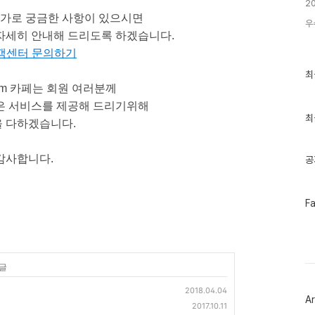
2
추가로 궁금한 사항이 있으시면
우
자세히 안내해 드리도록 하겠습니다.
객센터 문의하기
최
최
근
um 카페는 회원 여러분께
글
은 서비스를 제공해 드리기위해
과
인
최
 다하겠습니다.
기
글
감사합니다.
공
페
F
이
스
북
트
위
 글
터
플
2018.04.04
러
Ar
그
2017.10.11
인