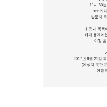
11시 30
pc> 카
방문자 목
위젯내 목록
-
카페 통계에
이점 참
-
2017년 9월 21일 목
(예상치 못한 
연장될