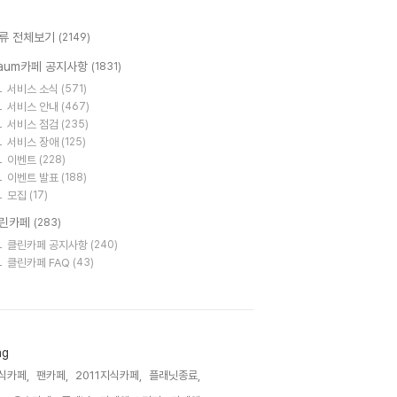
류 전체보기
(2149)
aum카페 공지사항
(1831)
서비스 소식
(571)
서비스 안내
(467)
서비스 점검
(235)
서비스 장애
(125)
이벤트
(228)
이벤트 발표
(188)
모집
(17)
린카페
(283)
클린카페 공지사항
(240)
클린카페 FAQ
(43)
ag
식카페,
팬카페,
2011지식카페,
플래닛종료,