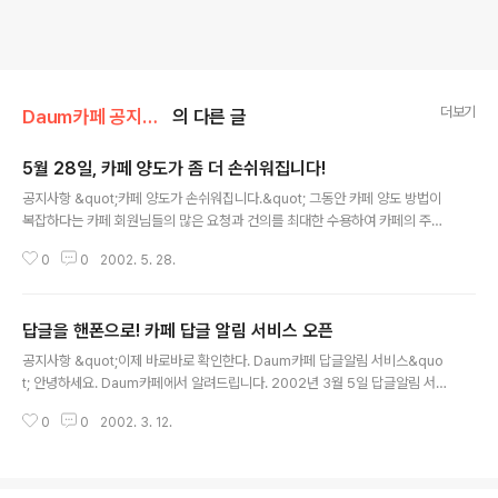
더보기
Daum카페 공지사항/서비스 소식
의 다른 글
5월 28일, 카페 양도가 좀 더 손쉬워집니다!
글 내용
공지사항 &quot;카페 양도가 손쉬워집니다.&quot; 그동안 카페 양도 방법이
복잡하다는 카페 회원님들의 많은 요청과 건의를 최대한 수용하여 카페의 주인
권한 양도가 기존보다 손쉬운 방법으로 개선되어 2002년 5월 28일(화)부터
0
0
2002. 5. 28.
서비스 됩니다. 카페 주인 권한 양도 자동화 카페관리 - 카페양도 메뉴 주인..
답글을 핸폰으로! 카페 답글 알림 서비스 오픈
글 내용
공지사항 &quot;이제 바로바로 확인한다. Daum카페 답글알림 서비스&quo
t; 안녕하세요. Daum카페에서 알려드립니다. 2002년 3월 5일 답글알림 서비
스를 시작합니다. 답글알림 서비스란 카페 게시판에 남겨 놓으신 글에 답글이
0
0
2002. 3. 12.
작성될 경우 소지하신 핸드폰을 통해 알림서비스 및 바로읽기가 가능한 유료서
비..