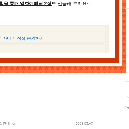
첨을 통해 영화예매권 2장
도 선물해 드려요~
Ca
리자에게 직접 문의하기
방
To
문
To
자
Ye
수
트 안내
2006.03.03
(0)