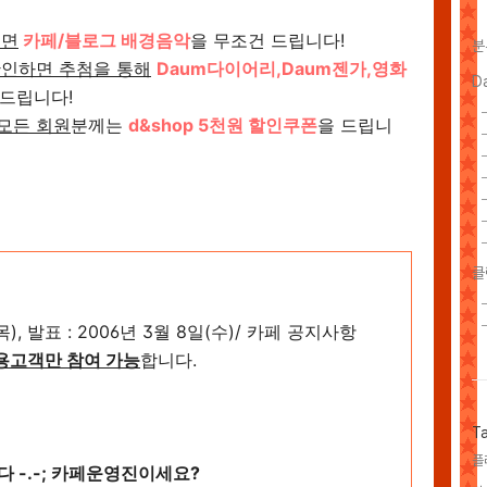
추면
카페/블로그 배경음악
을 무조건 드립니다!
분
확인하면 추첨을 통해
Daum다이어리,Daum젠가,영화
D
 드립니다!
모든 회원
분께는
d&shop 5천원 할인쿠폰
을 드립니
클
(목), 발표 : 2006년 3월 8일(수)/ 카페 공지사항
이용고객만 참여 가능
합니다.
T
플
다 -.-; 카페운영진이세요?