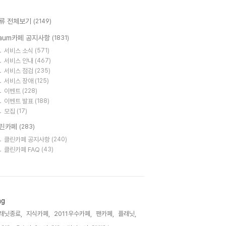
류 전체보기
(2149)
aum카페 공지사항
(1831)
서비스 소식
(571)
서비스 안내
(467)
서비스 점검
(235)
서비스 장애
(125)
이벤트
(228)
이벤트 발표
(188)
모집
(17)
린카페
(283)
클린카페 공지사항
(240)
클린카페 FAQ
(43)
ag
래닛종료,
지식카페,
2011우수카페,
팬카페,
플래닛,