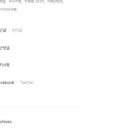
페앱,
우수카페,
카페앱 스티커,
카페컨텐츠,
011지식카페,
근글
인기글
근댓글
지사항
acebook
Twitter
chives