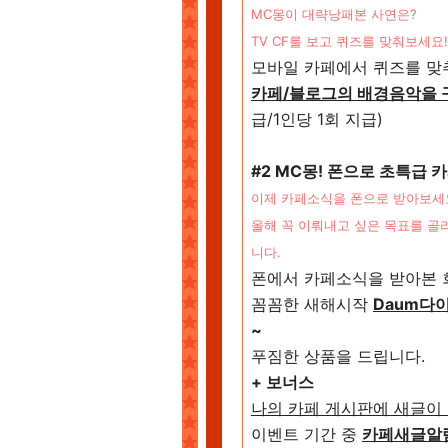
MC몽이 대략낭패본 사연은?
TV CF를 보고 퀴즈를 맞춰보세요!
모바일 카페에서 퀴즈를 맞추면
카페/블로그의 배경음악을 구
급/1인당 1회 지급)
#2 MC몽! 폰으로 초특급 
이제 카페소식을 폰으로 받아보세
올해 꼭 이뤄내고 싶은 목표를 골
니다.
폰에서 카페소식을 받아본 
꼼꼼한 새해시작
Daum다
~
푸짐한 상품을 드립니다.
+ 보너스
나의 카페 게시판에 새글이
이벤트 기간 중
카페새글알림에