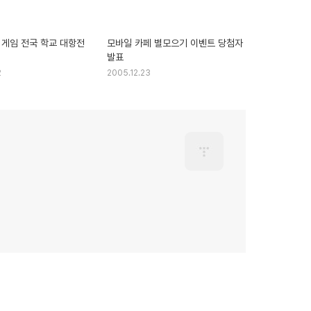
 게임 전국 학교 대항전
모바일 카페 별모으기 이벤트 당첨자
발표
2
2005.12.23