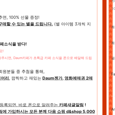
카
2
, 100% 선물 증정!
매할 수 있는 별을 드립니다.
(별 아이템 3개씩 지
최
최
근
글
과
인
최
카페소식을 받다!
기
요!
글
라주시면, Daum카페가 초특급 카페 소식을 폰으로 배달해 드립
공
회원분들 중 추첨을 통해,
페
F
이어리
, 깜찍하고 재밌는
Daum젠가
,
영화예매권 2매
이
스
북
트
위
터
플
 등록되면, 바로 폰으로 알려주는
카페새글알림
!
러
Ar
그
 가입하시는 모든 분께 다음 쇼핑 d&shop 5,000
인