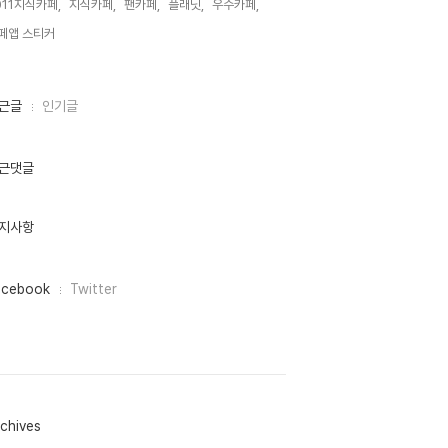
011지식카페,
지식카페,
팬카페,
플래닛,
우수카페,
페앱 스티커,
근글
인기글
근댓글
지사항
acebook
Twitter
chives