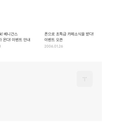
ck! 베니건스
폰으로 초특급 카페소식을 받다!
 온다! 이벤트 안내
이벤트 오픈
3
2006.01.26