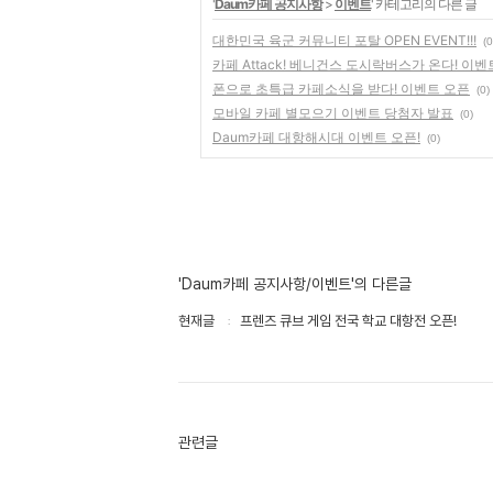
'
Daum카페 공지사항
>
이벤트
' 카테고리의 다른 글
대한민국 육군 커뮤니티 포탈 OPEN EVENT!!!
(0
카페 Attack! 베니건스 도시락버스가 온다! 이벤
폰으로 초특급 카페소식을 받다! 이벤트 오픈
(0)
모바일 카페 별모으기 이벤트 당첨자 발표
(0)
Daum카페 대항해시대 이벤트 오픈!
(0)
'Daum카페 공지사항/이벤트'의 다른글
현재글
프렌즈 큐브 게임 전국 학교 대항전 오픈!
관련글