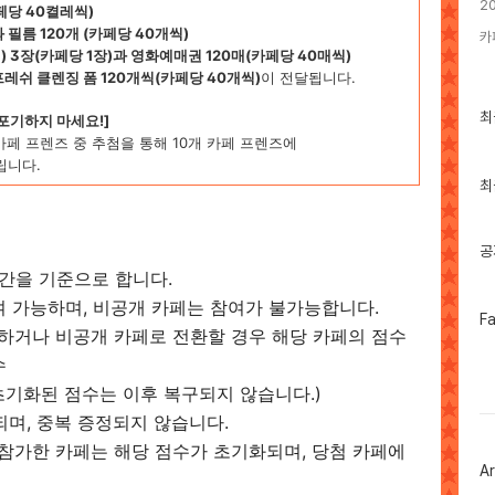
2
페당 40켤레씩)
필름 120개 (카페당 40개씩)
카
 3장(카페당 1장)과 영화예매권 120매(카페당 40매씩)
레쉬 클렌징 폼 120개씩(카페당 40개씩)
이 전달됩니다.
최
최
 포기하지 마세요!]
근
카페 프렌즈 중 추첨을 통해 10개 카페 프렌즈에
글
립니다.
과
인
최
기
글
공
시간을 기준으로 합니다.
참여 가능하며, 비공개 카페는 참여가 불가능합니다.
페
F
쇄하거나 비공개 카페로 전환할 경우 해당 카페의 점수
이
스
수
북
트
초기화된 점수는 이후 복구되지 않습니다.)
위
되며, 중복 증정되지 않습니다.
터
플
 참가한 카페는 해당 점수가 초기화되며, 당첨 카페에
러
Ar
그
인