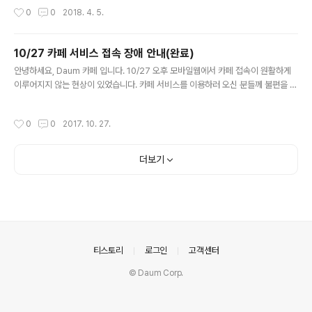
um 카페는 회원 여러분께 보다 안정되고 나..
작성시간
0
0
2018. 4. 5.
10/27 카페 서비스 접속 장애 안내(완료)
글 내용
안녕하세요, Daum 카페 입니다. 10/27 오후 모바일웹에서 카페 접속이 원활하게
이루어지지 않는 현상이 있었습니다. 카페 서비스를 이용하러 오신 분들께 불편을 끼
쳐드려 죄송합니다 &gt; 장애 내용 장애내용: 모바일웹에서 카페 접속 안됨 앞으로
도 Daum 카페는 회원 여러분께 보다 안정되..
작성시간
0
0
2017. 10. 27.
더보기
의안내
티스토리
로그인
고객센터
© Daum Corp.