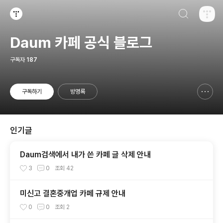
검색하기
티스토리
Daum 카페 공식 블로그
구독자
187
구독하기
방명록
신고하기 레이어
열기
인기글
Daum검색에서 내가 쓴 카페 글 삭제 안내
3
0
조회
42
미신고 결혼중개업 카페 규제 안내
0
0
조회
2