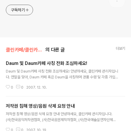
구독하기
더보기
클린카페/클린카페 공지사항
의 다른 글
Daum 및 Daum카페 사칭 전화 조심하세요!
글 내용
Daum 및 Daum카페 사칭 전화 조심하세요! 안녕하세요, 클린카페 관리자입니
다. 연말을 맞아, Daum 카페 혹은 Daum을 사칭하며 경품 수령 및 각종 가입
을 유도하는 전화 영업 사례가 접수되어 회원님들께 안내드립니다. "Daum **
0
0
2007. 12. 10.
*카페입니다" 라는 안내 전화를 받으실 경우, 가입하신 카페에 주관식 정보 혹
은 ..
저작권 침해 영상/음원 삭제 요청 안내
글 내용
저작권 침해 영상/음원 삭제 요청 안내 안녕하세요, 클린카페 관리자입니다.
(사)한국음악저작권협회, (사)한국음원제작자협회, (사)한국예술실연자단체연
합회, (사)한국영상산업협회, (사)한국복사전송권관리센터 등 저작권 관련 단체
0
0
2007. 10. 19.