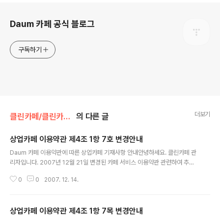
로그 정보
Daum 카페 공식 블로그
구독하기
더보기
클린카페/클린카페 공지사항
의 다른 글
상업카페 이용약관 제4조 1항 7호 변경안내
글 내용
Daum 카페 이용약관에 따른 상업카페 기재사항 안내안녕하세요. 클린카페 관
리자입니다. 2007년 12월 21일 변경된 카페 서비스 이용약관 관련하여 추가
안내드립니다. 카페를 이용하여 상거래를 하시는 카페지기님은 소비자보호에
0
0
2007. 12. 14.
관한 법률에 의거 아래와 같은 기재 사항을 주인백 화면에 반드시 표시해..
상업카페 이용약관 제4조 1항 7목 변경안내
글 내용